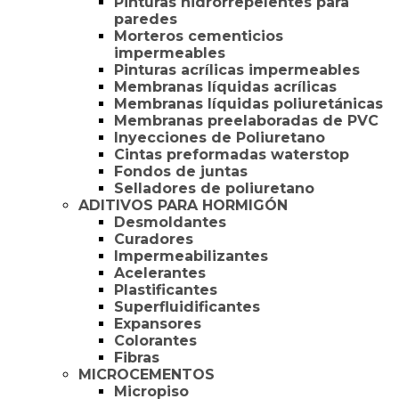
Pinturas hidrorrepelentes para
paredes
Morteros cementicios
impermeables
Pinturas acrílicas impermeables
Membranas líquidas acrílicas
Membranas líquidas poliuretánicas
Membranas preelaboradas de PVC
Inyecciones de Poliuretano
Cintas preformadas waterstop
Fondos de juntas
Selladores de poliuretano
ADITIVOS PARA HORMIGÓN
Desmoldantes
Curadores
Impermeabilizantes
Acelerantes
Plastificantes
Superfluidificantes
Expansores
Colorantes
Fibras
MICROCEMENTOS
Micropiso