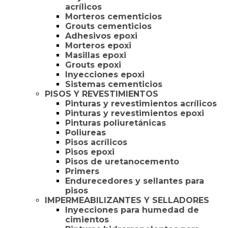
acrílicos
Morteros cementicios
Grouts cementicios
Adhesivos epoxi
Morteros epoxi
Masillas epoxi
Grouts epoxi
Inyecciones epoxi
Sistemas cementicios
PISOS Y REVESTIMIENTOS
Pinturas y revestimientos acrílicos
Pinturas y revestimientos epoxi
Pinturas poliuretánicas
Poliureas
Pisos acrílicos
Pisos epoxi
Pisos de uretanocemento
Primers
Endurecedores y sellantes para
pisos
IMPERMEABILIZANTES Y SELLADORES
Inyecciones para humedad de
cimientos