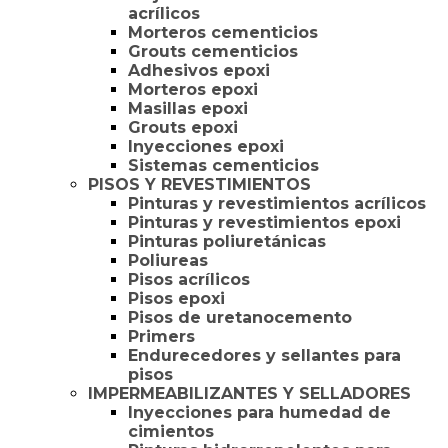
acrílicos
Morteros cementicios
Grouts cementicios
Adhesivos epoxi
Morteros epoxi
Masillas epoxi
Grouts epoxi
Inyecciones epoxi
Sistemas cementicios
PISOS Y REVESTIMIENTOS
Pinturas y revestimientos acrílicos
Pinturas y revestimientos epoxi
Pinturas poliuretánicas
Poliureas
Pisos acrílicos
Pisos epoxi
Pisos de uretanocemento
Primers
Endurecedores y sellantes para
pisos
IMPERMEABILIZANTES Y SELLADORES
Inyecciones para humedad de
cimientos