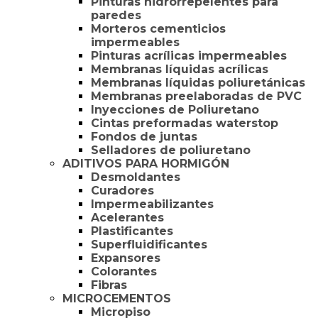
Pinturas hidrorrepelentes para
paredes
Morteros cementicios
impermeables
Pinturas acrílicas impermeables
Membranas líquidas acrílicas
Membranas líquidas poliuretánicas
Membranas preelaboradas de PVC
Inyecciones de Poliuretano
Cintas preformadas waterstop
Fondos de juntas
Selladores de poliuretano
ADITIVOS PARA HORMIGÓN
Desmoldantes
Curadores
Impermeabilizantes
Acelerantes
Plastificantes
Superfluidificantes
Expansores
Colorantes
Fibras
MICROCEMENTOS
Micropiso