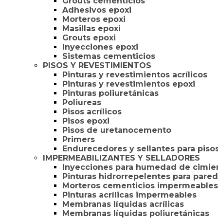
Grouts cementicios
Adhesivos epoxi
Morteros epoxi
Masillas epoxi
Grouts epoxi
Inyecciones epoxi
Sistemas cementicios
PISOS Y REVESTIMIENTOS
Pinturas y revestimientos acrílicos
Pinturas y revestimientos epoxi
Pinturas poliuretánicas
Poliureas
Pisos acrílicos
Pisos epoxi
Pisos de uretanocemento
Primers
Endurecedores y sellantes para piso
IMPERMEABILIZANTES Y SELLADORES
Inyecciones para humedad de cimie
Pinturas hidrorrepelentes para pare
Morteros cementicios impermeables
Pinturas acrílicas impermeables
Membranas líquidas acrílicas
Membranas líquidas poliuretánicas